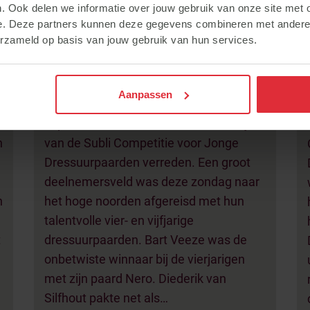
en Diederik van Silfhout in
. Ook delen we informatie over jouw gebruik van onze site met 
Subli Competitie Tolbert
e. Deze partners kunnen deze gegevens combineren met andere i
erzameld op basis van jouw gebruik van hun services.
Aanpassen
In een zonovergoten Tolbert werd 4
s
september weer een selectiewedstrijd
n
van de Subli Competitie voor Jonge
Dressuurpaarden verreden. Een groot
deelnemersveld was deze zondag naar
n
het hoge noorden afgereisd met hun
talentvolle vier- en vijfjarige
t
dressuurpaarden. Bart Veeze was de
onbetwiste winnaar bij de vierjarigen
met zijn paard Nero. Diederik van
Silfhout pakte net als…