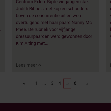
Centrum Exloo. Bij de vierjarigen stak
e
Judith Ribbels met kop en schouders
boven de concurrentie uit en won
overtuigend met haar paard Nanny Mc
…
Phee. De rubriek voor vijfjarige
dressuurpaarden werd gewonnen door
Kim Alting met…
Lees meer ->
«
1
...
3
4
6
»
5