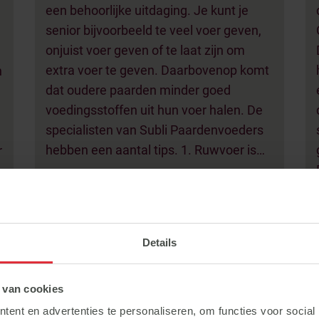
een behoorlijke uitdaging. Je kunt je
senior bijvoorbeeld te veel voer geven,
onjuist voer geven of te laat zijn om
extra voer te geven. Daarbovenop komt
n
dat oudere paarden minder goed
voedingsstoffen uit hun voer halen. De
specialisten van Subli Paardenvoeders
hebben een aantal tips. 1. Ruwvoer is…
r
Details
Lees meer ->
 van cookies
Hoge scores voor Bart Veeze
ent en advertenties te personaliseren, om functies voor social