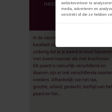
nazomer en de herfst
websiteverkeer te analyseren
media, adverteren en analys
verstrekt of die ze hebben v
In de nazomer en de herfst wordt de
kwaliteit van het gras minder. Vaak zelf
zodanig dat je je paard al moet bijvoere
met zowel ruwvoer als met krachtvoer.
Elk paard is natuurlijk verschillend en
daarom zijn er ook verschillende soorte
voeders. Afhankelijk van het ras,
grootte, arbeid, geslacht, leeftijd van he
paard en het…