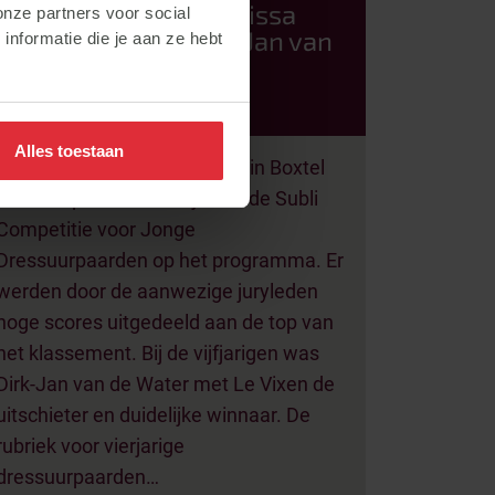
Boxtel voor Charissa
onze partners voor social
Buurmeijer en Dirk-Jan van
nformatie die je aan ze hebt
de Water
Alles toestaan
Op zondag 7 augustus stond in Boxtel
een competitiewedstrijd van de Subli
Competitie voor Jonge
Dressuurpaarden op het programma. Er
werden door de aanwezige juryleden
hoge scores uitgedeeld aan de top van
het klassement. Bij de vijfjarigen was
Dirk-Jan van de Water met Le Vixen de
uitschieter en duidelijke winnaar. De
rubriek voor vierjarige
dressuurpaarden…