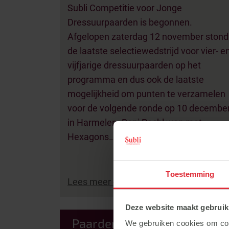
Subli Competitie voor Jonge
Dressuurpaarden is begonnen.
Afgelopen zaterdag 12 november stond
de laatste selectiewedstrijd voor vier- e
vijfjarige dressuurpaarden op het
programma en dus ook de laatste
mogelijkheid om punten te verzamelen
voor de volgende ronde op 10 decembe
in Harmelen. Beni Pachl won met
Hexagons…
Toestemming
Lees meer ->
Deze website maakt gebruik
Paardenvoer advies voor de
We gebruiken cookies om cont