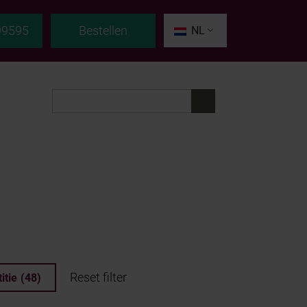
99595
Bestellen
NL
Reset filter
itie
(48)