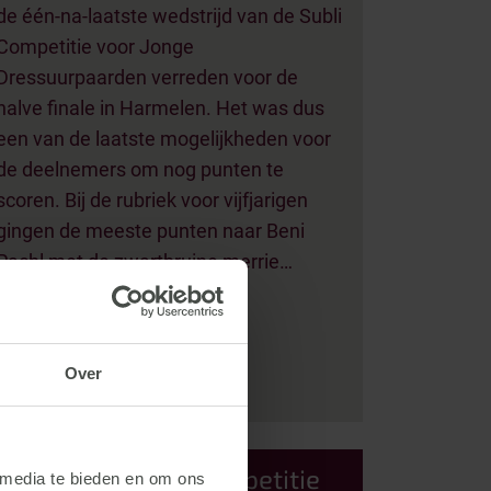
de één-na-laatste wedstrijd van de Subli
Competitie voor Jonge
Dressuurpaarden verreden voor de
halve finale in Harmelen. Het was dus
een van de laatste mogelijkheden voor
de deelnemers om nog punten te
scoren. Bij de rubriek voor vijfjarigen
gingen de meeste punten naar Beni
Pachl met de zwartbruine merrie…
Over
Lees meer ->
Winst in Subli Competitie
 media te bieden en om ons