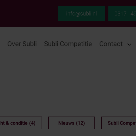
info@subli.nl
0317 - 4
Over Subli
Subli Competitie
Contact
ht & conditie
(4)
Nieuws
(12)
Subli Compet