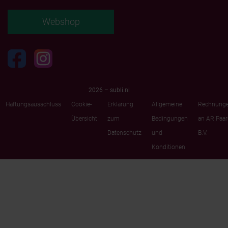
Webshop
2026 – subli.nl
Haftungsausschluss
Cookie-
Erklärung
Allgemeine
Rechnung
Übersicht
zum
Bedingungen
an AR Paa
Datenschutz
und
B.V.
Konditionen