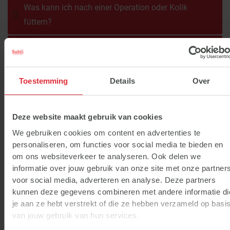
Was kann ich nach einer Operation oder Kolik
füttern?
Sollte ich meinem Pferd Psyllium füttern, wenn es
nicht auf der Weide ist?
Toestemming
Details
Over
Wie beuge ich einer Sandkolik bei meinem
Pferd/Pony vor?
Deze website maakt gebruik van cookies
We gebruiken cookies om content en advertenties te
personaliseren, om functies voor social media te bieden en
Allgemeine Pferdebegriffe erklärt
om ons websiteverkeer te analyseren. Ook delen we
informatie over jouw gebruik van onze site met onze partner
voor social media, adverteren en analyse. Deze partners
Was ist Tying-up?
kunnen deze gegevens combineren met andere informatie di
je aan ze hebt verstrekt of die ze hebben verzameld op basi
Was ist Insulinresistenz?
van jouw gebruik van hun services.