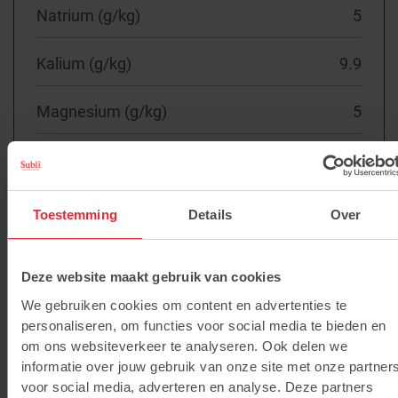
Natrium (g/kg)
5
Kalium (g/kg)
9.9
Magnesium (g/kg)
5
Selenium (mcg/kg)
476
Zink (mg/kg)
188
Toestemming
Details
Over
IJzer (mg/kg)
235
Deze website maakt gebruik van cookies
Mangaan (mg/kg)
117
We gebruiken cookies om content en advertenties te
personaliseren, om functies voor social media te bieden en
om ons websiteverkeer te analyseren. Ook delen we
Kobalt (mg/kg)
0.6
informatie over jouw gebruik van onze site met onze partner
voor social media, adverteren en analyse. Deze partners