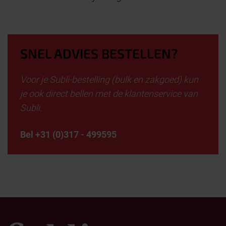
SNEL ADVIES BESTELLEN?
Voor je Subli-bestelling (bulk en zakgoed) kun
je ook direct bellen met de klantenservice van
Subli.
Bel +31 (0)317 - 499595