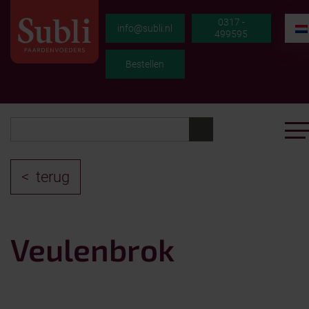
0317 -
info@subli.nl
499595
Bestellen
terug
Veulenbrok