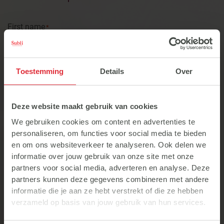
First name
*
Toestemming
Details
Over
Surname
*
Deze website maakt gebruik van cookies
We gebruiken cookies om content en advertenties te
personaliseren, om functies voor social media te bieden
Phone
en om ons websiteverkeer te analyseren. Ook delen we
informatie over jouw gebruik van onze site met onze
partners voor social media, adverteren en analyse. Deze
partners kunnen deze gegevens combineren met andere
Email
*
informatie die je aan ze hebt verstrekt of die ze hebben
verzameld op basis van jouw gebruik van hun services.