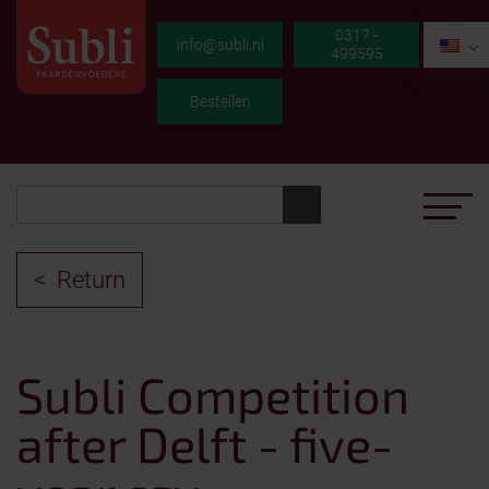
0317 -
EN
info@subli.nl
499595
Bestellen
Return
Subli Competition
after Delft - five-