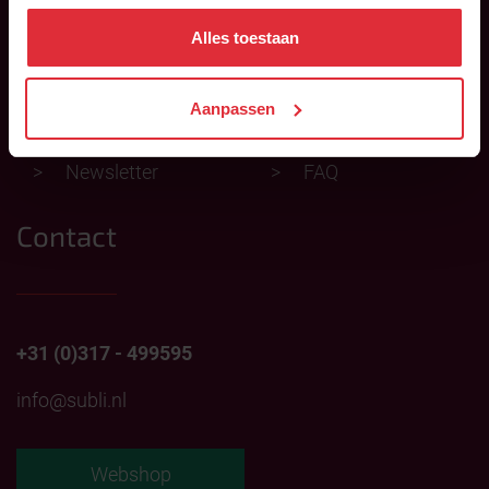
Subli Competition
Advisors
Alles toestaan
News
Points of sale
Aanpassen
Products
Export
Newsletter
FAQ
Contact
+31 (0)317 - 499595
info@subli.nl
Webshop