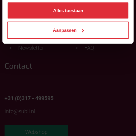
Subli Competition
Advisors
Alles toestaan
News
Points of sale
Aanpassen
Products
Export
Newsletter
FAQ
Contact
+31 (0)317 - 499595
info@subli.nl
Webshop