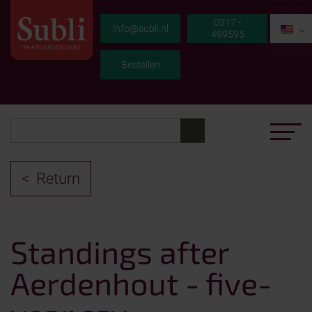
0317 -
EN
info@subli.nl
499595
Bestellen
Return
Standings after
Aerdenhout - five-