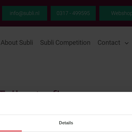
info@subli.nl
0317 - 499595
Websho
About Subli
Subli Competition
Contact
Tolbert - five-year.csv
Details