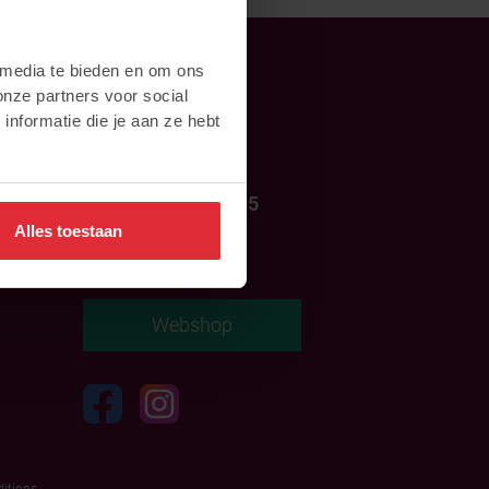
 media te bieden en om ons
Contact
onze partners voor social
nformatie die je aan ze hebt
+31 (0)317 - 499595
Alles toestaan
info@subli.nl
Webshop