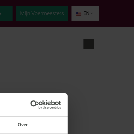
p
Mijn Voermeesters
EN
Over