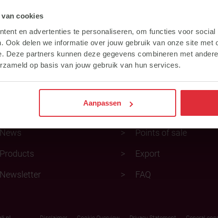
 van cookies
ent en advertenties te personaliseren, om functies voor social
ect naar
. Ook delen we informatie over jouw gebruik van onze site met 
e. Deze partners kunnen deze gegevens combineren met andere i
erzameld op basis van jouw gebruik van hun services.
Feed advice
About Subli
Aanpassen
Subli Competition
Advisors
News
Points of sale
Products
Export
Newsletter
FAQ