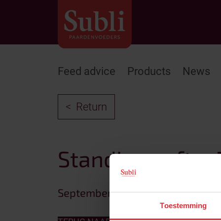
Feed advice
Products
News
Return
Standings after 
September 11, 2024
Toestemming