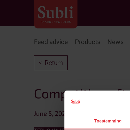
Feed advice
Products
News
Return
Competition afte
June 5, 2025
Toestemming