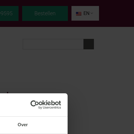
99595
Bestellen
EN
ld .csv
Over