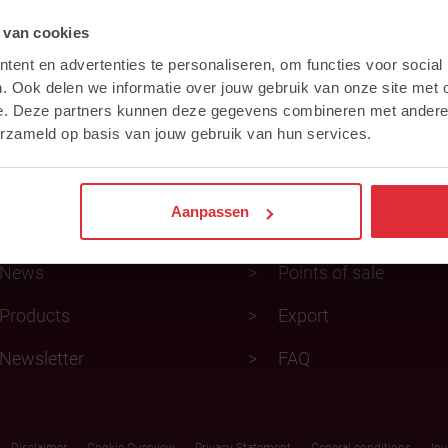
 van cookies
ent en advertenties te personaliseren, om functies voor social
ect naar
. Ook delen we informatie over jouw gebruik van onze site met 
e. Deze partners kunnen deze gegevens combineren met andere i
erzameld op basis van jouw gebruik van hun services.
Feed advice
About Subli
Aanpassen
Subli Competition
Advisors
News
Points of sale
Products
Export
Newsletter
FAQ