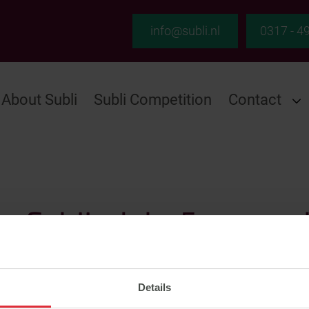
info@subli.nl
0317 - 4
About Subli
Subli Competition
Contact
r Schijndel - 5-year-o
Details