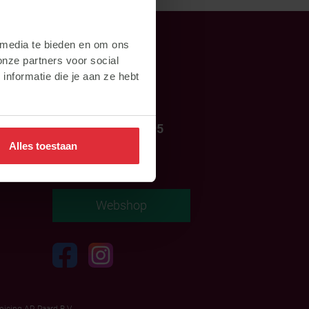
 media te bieden en om ons
Contact
onze partners voor social
nformatie die je aan ze hebt
+31 (0)317 - 499595
Alles toestaan
info@subli.nl
Webshop