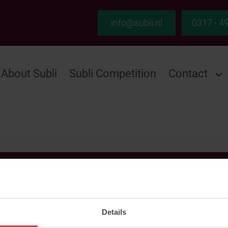
info@subli.nl
0317 - 4
About Subli
Subli Competition
Contact
ect naar
Details