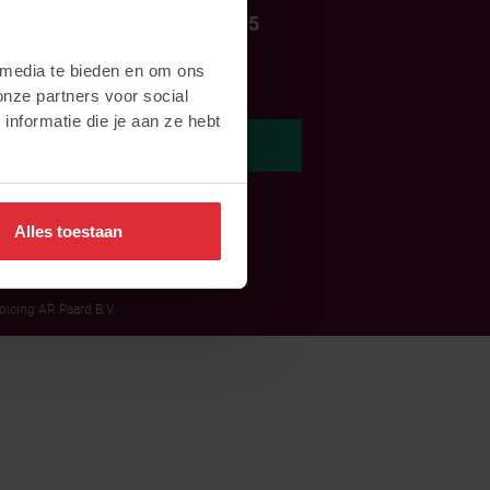
+31 (0)317 - 499595
info@subli.nl
 media te bieden en om ons
onze partners voor social
nformatie die je aan ze hebt
Webshop
Alles toestaan
oicing AR Paard B.V.