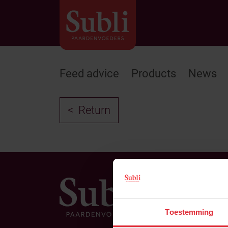
Feed advice
Products
News
Return
Dir
Toestemming