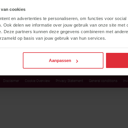
Feed advice
About Subli
 van cookies
Subli Competition
Advisors
ent en advertenties te personaliseren, om functies voor social
. Ook delen we informatie over jouw gebruik van onze site met 
News
Points of sale
e. Deze partners kunnen deze gegevens combineren met andere i
erzameld op basis van jouw gebruik van hun services.
Products
Export
Newsletter
FAQ
Aanpassen
Disclaimer
Cookie Overview
Privacy Statement
General conditions
Inv