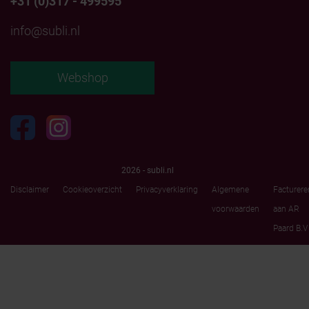
+31 (0)317 - 499595
info@subli.nl
Webshop
2026 - subli.nl
Disclaimer
Cookieoverzicht
Privacyverklaring
Algemene
Facturere
voorwaarden
aan AR
Paard B.V