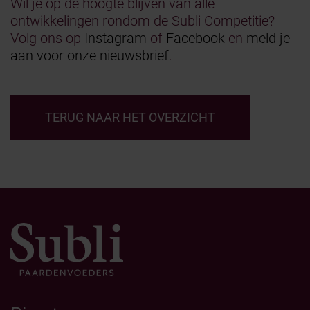
Wil je op de hoogte blijven van alle
ontwikkelingen rondom de Subli Competitie?
Volg ons op
Instagram
of
Facebook
en
meld je
aan voor onze nieuwsbrief
.
TERUG NAAR HET OVERZICHT