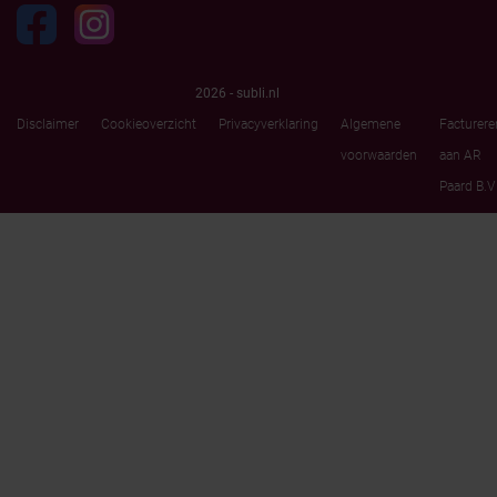
2026 - subli.nl
Disclaimer
Cookieoverzicht
Privacyverklaring
Algemene
Facturere
voorwaarden
aan AR
Paard B.V