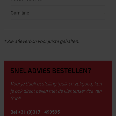
Carnitine
-
* Zie afleverbon voor juiste gehalten.
SNEL ADVIES BESTELLEN?
Voor je Subli-bestelling (bulk en zakgoed) kun
je ook direct bellen met de klantenservice van
Subli.
Bel +31 (0)317 - 499595