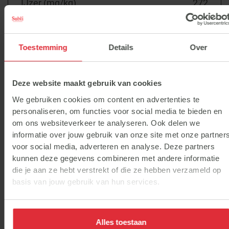
IJzer (mg/kg)
272
Mangaan (mg/kg)
103
Toestemming
Details
Over
Kobalt (mg/kg)
1.1
Deze website maakt gebruik van cookies
Jodium (mg/kg)
2.1
We gebruiken cookies om content en advertenties te
personaliseren, om functies voor social media te bieden en
Koper (mg/kg)
47
om ons websiteverkeer te analyseren. Ook delen we
informatie over jouw gebruik van onze site met onze partner
voor social media, adverteren en analyse. Deze partners
kunnen deze gegevens combineren met andere informatie
die je aan ze hebt verstrekt of die ze hebben verzameld op
Berekende gehalten *
basis van jouw gebruik van hun services.
Alles toestaan
Ruw eiwit (%)
11.9