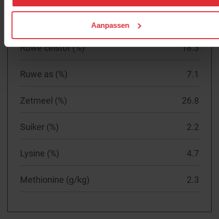
Ruw vet (%)
4
Aanpassen
Ruwe celstof (%)
18.3
Ruwe as (%)
7.1
Zetmeel (%)
26.8
Suiker (%)
2.2
Lysine (%)
4.7
Methionine (g/kg)
2.3