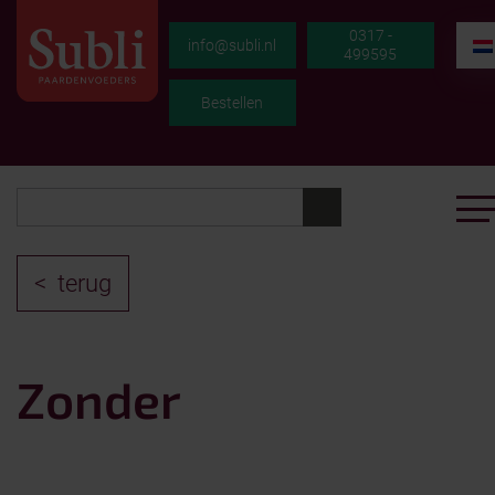
0317 -
info@subli.nl
499595
Bestellen
terug
Zonder