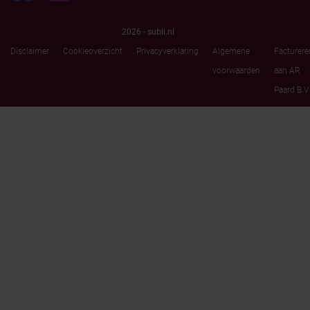
2026 - subli.nl
Disclaimer
Cookieoverzicht
Privacyverklaring
Algemene
Facturere
voorwaarden
aan AR
Paard B.V