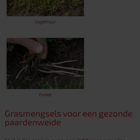
Vogelmuur
Kweek
Grasmengsels voor een gezonde
paardenweide