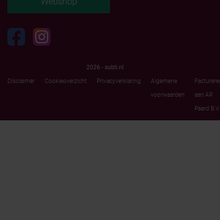
Webshop
2026 - subli.nl
Disclaimer
Cookieoverzicht
Privacyverklaring
Algemene
Facturere
voorwaarden
aan AR
Paard B.V