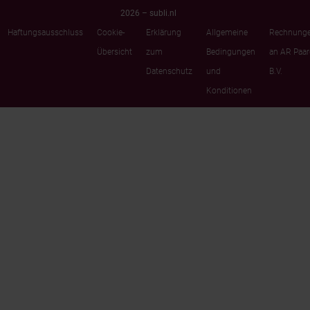
2026 – subli.nl
Haftungsausschluss
Cookie-
Erklärung
Allgemeine
Rechnung
Übersicht
zum
Bedingungen
an AR Paa
Datenschutz
und
B.V.
Konditionen