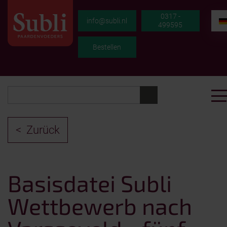
0317 -
info@subli.nl
499595
Bestellen
Zurück
Basisdatei Subli
Wettbewerb nach