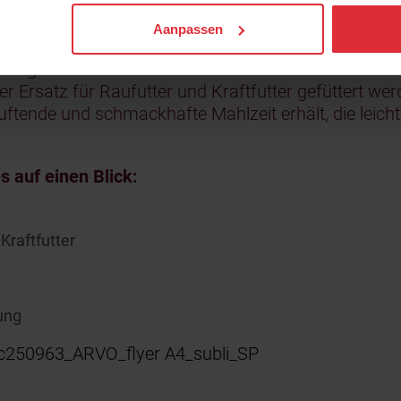
Aanpassen
t nur mit ausreichend Raufutter. Wenn aber Heu oder
irkungen auf Gesundheit und Wohlbefinden. Subli S
r Ersatz für Raufutter und Kraftfutter gefüttert we
 duftende und schmackhafte Mahlzeit erhält, die le
s auf einen Blick:
Kraftfutter
ung
c250963_ARVO_flyer A4_subli_SP