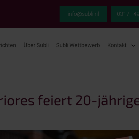
info@subli.nl
0317 - 4
ichten
Über Subli
Subli Wettbewerb
Kontakt
riores feiert 20-jähri