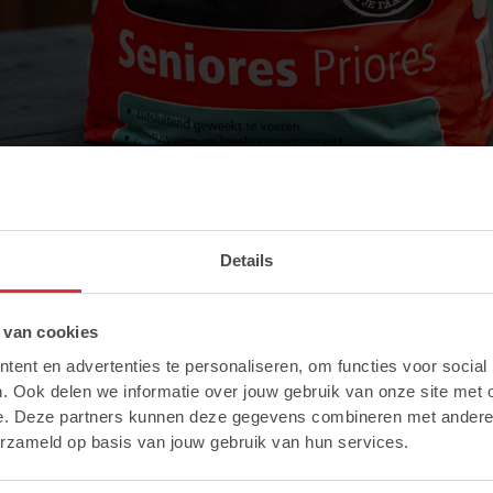
ores sein 20-jähriges Bestehen. In all diesen Jahren i
 einst als ein speziell für ältere Pferde entwickelte
Details
 van cookies
ent en advertenties te personaliseren, om functies voor social
assen, aber Subli Seniores Priores ist für viel me
. Ook delen we informatie over jouw gebruik van onze site met 
g, schmackhaft und leicht aufnehmbar. So bietet es ei
e. Deze partners kunnen deze gegevens combineren met andere i
er Pferde, die mit Gewichtsverlust zu kämpfen hab
erzameld op basis van jouw gebruik van hun services.