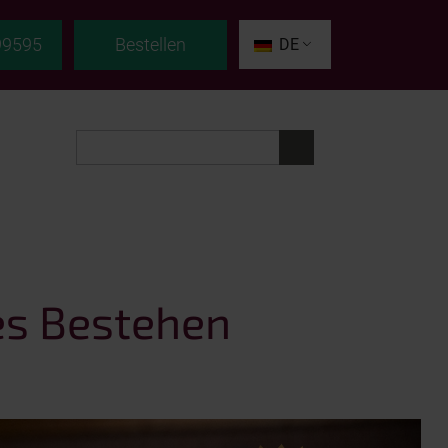
99595
Bestellen
DE
ges Bestehen