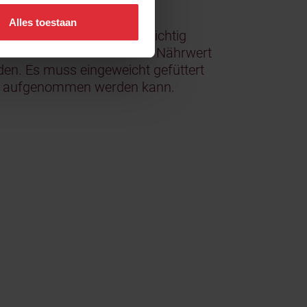
Alles toestaan
 Grassilage nicht (mehr) richtig
eniores Priores kommt dem Nährwert
rden. Es muss eingeweicht gefüttert
icht aufgenommen werden kann.