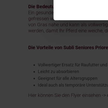
Die Bedeutung von Raufutter
Ein gesunder Pferdekörper funktionier
gefressen wird, hat das direkte Ausw
von Gras nahe und kann als vollwertige
werden, damit Ihr Pferd eine weiche,
Die Vorteile von Subli Seniores Priore
Vollwertiger Ersatz für Raufutter und 
Leicht zu absorbieren
Geeignet für alle Altersgruppen
Ideal auch als temporäre Unterstütz
Hier können Sie den Flyer einsehen ->