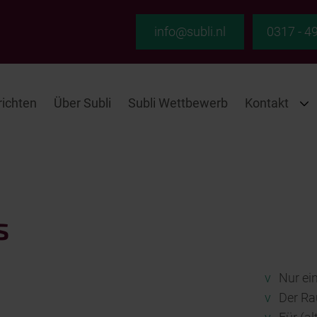
info@subli.nl
0317 - 4
ichten
Über Subli
Subli Wettbewerb
Kontakt
s
v
Nur ei
v
Der Rau