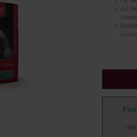
v
Für (a
v
Auf di
Vitami
v
Enthäl
und Om
Fin
> Kli