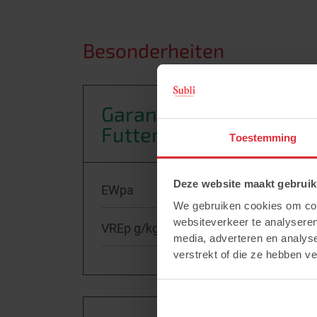
Besonderheiten
Garantierter
Futterwert *
Toestemming
Deze website maakt gebruik
EWpa
0.77
We gebruiken cookies om cont
websiteverkeer te analyseren
VREp g/kg
81
media, adverteren en analys
verstrekt of die ze hebben v