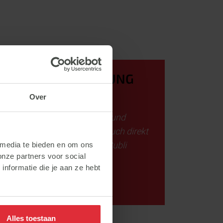
SCHNELLE BERATUNG
BESTELLEN?
Over
Für den Subli-Verkauf (Bulk und
Zakgoed) können Sie sich auch direkt
an den Klantenservice von Subli
 media te bieden en om ons
onze partners voor social
wenden.
nformatie die je aan ze hebt
Bel +31 (0)317 - 499595
Alles toestaan