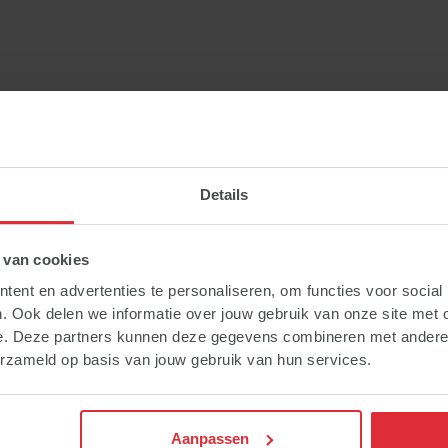
Berechnete Inhalte *
Details
Ruw eiwit (%)
11.9
 van cookies
ent en advertenties te personaliseren, om functies voor social
Rohfett (%)
3.7
. Ook delen we informatie over jouw gebruik van onze site met 
e. Deze partners kunnen deze gegevens combineren met andere i
Ruwe celstof (%)
20
erzameld op basis van jouw gebruik van hun services.
Rohasche (%)
7.6
Aanpassen