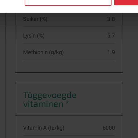
Zetmeel (%)
10
Suiker (%)
3.8
Lysin (%)
5.7
Methionin (g/kg)
1.9
Töggevoegde
vitaminen *
Vitamin A (IE/kg)
6000