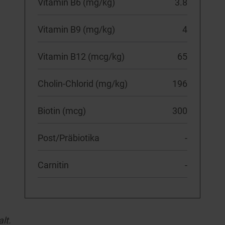
Vitamin B6 (mg/kg)
3.8
Vitamin B9 (mg/kg)
4
Vitamin B12 (mcg/kg)
65
Cholin-Chlorid (mg/kg)
196
Biotin (mcg)
300
Post/Präbiotika
-
Carnitin
-
lt.