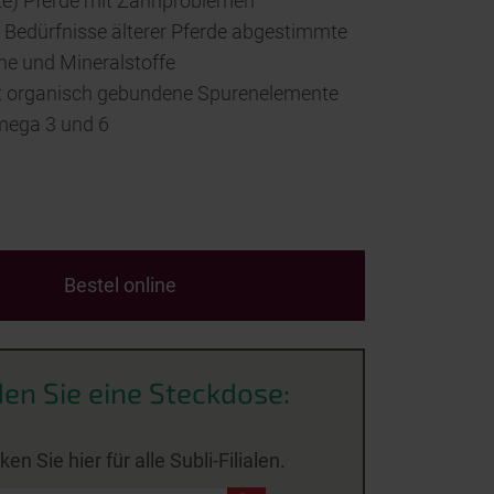
lte) Pferde mit Zahnproblemen
e Bedürfnisse älterer Pferde abgestimmte
ne und Mineralstoffe
t organisch gebundene Spurenelemente
ega 3 und 6
Bestel online
den Sie eine Steckdose:
cken Sie hier für alle Subli-Filialen.