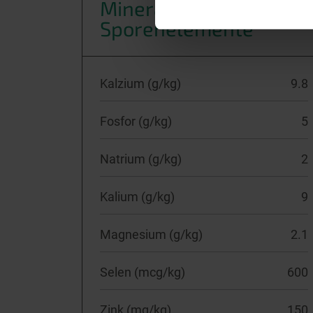
Mineralien und
Sporenelemente *
Kalzium (g/kg)
9.8
Fosfor (g/kg)
5
Natrium (g/kg)
2
Kalium (g/kg)
9
Magnesium (g/kg)
2.1
Selen (mcg/kg)
600
Zink (mg/kg)
150