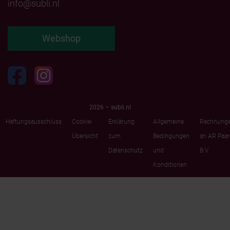
info@subli.nl
Webshop
2026 – subli.nl
Haftungsausschluss
Cookie-
Erklärung
Allgemeine
Rechnung
Übersicht
zum
Bedingungen
an AR Paa
Datenschutz
und
B.V.
Konditionen