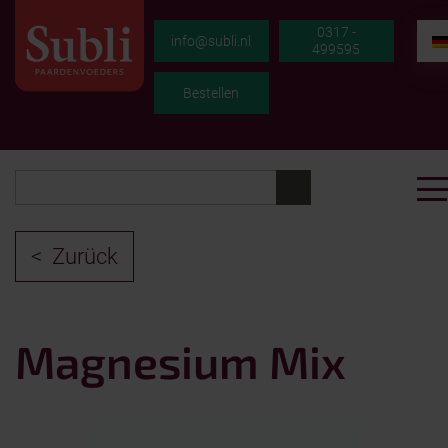
0317 -
info@subli.nl
499595
Bestellen
Zurück
Magnesium Mix