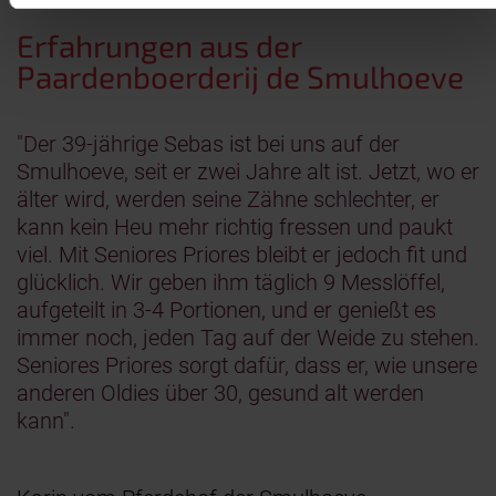
Erfahrungen aus der
Paardenboerderij de Smulhoeve
"Der 39-jährige Sebas ist bei uns auf der
Smulhoeve, seit er zwei Jahre alt ist. Jetzt, wo er
älter wird, werden seine Zähne schlechter, er
kann kein Heu mehr richtig fressen und paukt
viel. Mit Seniores Priores bleibt er jedoch fit und
glücklich. Wir geben ihm täglich 9 Messlöffel,
aufgeteilt in 3-4 Portionen, und er genießt es
immer noch, jeden Tag auf der Weide zu stehen.
Seniores Priores sorgt dafür, dass er, wie unsere
anderen Oldies über 30, gesund alt werden
kann".