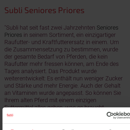
Subli Seniores Priores
"Subli hat seit fast zwei Jahrzehnten
Seniores
Priores
in seinem Sortiment, ein einzigartiger
Raufutter- und Kraftfutterersatz in einem. Um
die Zusammensetzung zu bestimmen, wurde
der gesamte Bedarf von Pferden, die kein
Raufutter mehr fressen können, am Ende des
Tages analysiert. Das Produkt wurde
weiterentwickelt: Es enthält nun weniger Zucker
und Stärke und mehr Energie. Auch der Gehalt
an Vitaminen wurde angepasst. So können Sie
Ihrem alten Pferd mit einem einzigen
Futtermittel alles geben, was es braucht.
Seniores Priores kann auch als
Ergänzungsfuttermittel verwendet werden. Dies
erfordert allerdings eine andere