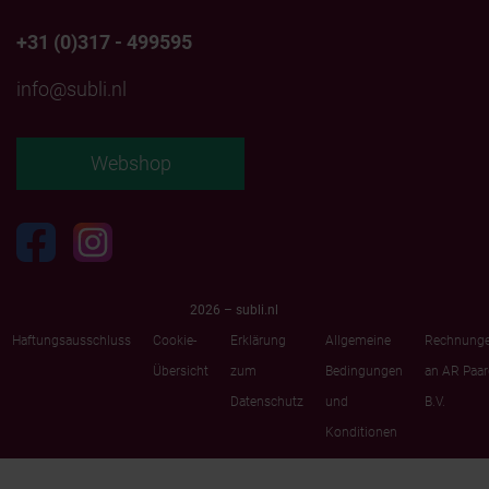
+31 (0)317 - 499595
info@subli.nl
Webshop
2026 – subli.nl
Haftungsausschluss
Cookie-
Erklärung
Allgemeine
Rechnung
Übersicht
zum
Bedingungen
an AR Paa
Datenschutz
und
B.V.
Konditionen